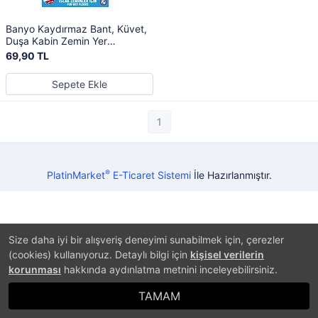
Banyo Kaydırmaz Bant, Küvet,
Duşa Kabin Zemin Yer
Kaydırmaz Şerit
69,90 TL
Sepete Ekle
1
®
PlatinMarket
E-Ticaret Sistemi
İle Hazırlanmıştır.
Size daha iyi bir alışveriş deneyimi sunabilmek için, çerezler
(cookies) kullanıyoruz. Detaylı bilgi için
kişisel verilerin
korunması
hakkında aydınlatma metnini inceleyebilirsiniz.
TAMAM