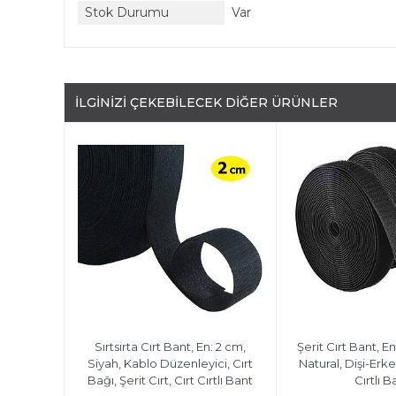
Stok Durumu
Var
İLGINIZI ÇEKEBILECEK DIĞER ÜRÜNLER
Sırtsırta Cırt Bant, En: 2 cm,
Şerit Cırt Bant, En
Siyah, Kablo Düzenleyici, Cırt
Natural, Dişi-Erke
Bağı, Şerit Cırt, Cırt Cırtlı Bant
Cırtlı B