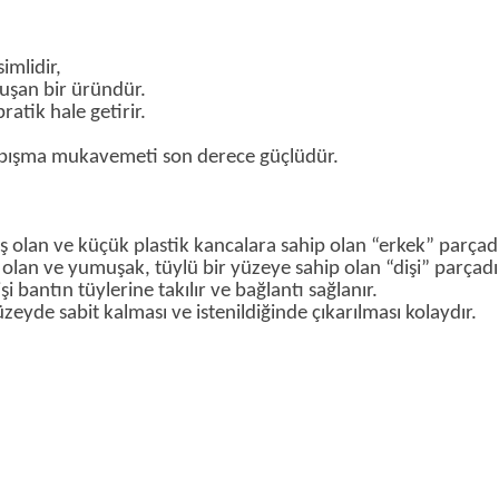
simlidir,
luşan bir üründür.
atik hale getirir.
yapışma mukavemeti son derece güçlüdür.
miş olan ve küçük plastik kancalara sahip olan “erkek” parçadı
iş olan ve yumuşak, tüylü bir yüzeye sahip olan “dişi” parçadı
şi bantın tüylerine takılır ve bağlantı sağlanır.
zeyde sabit kalması ve istenildiğinde çıkarılması kolaydır.