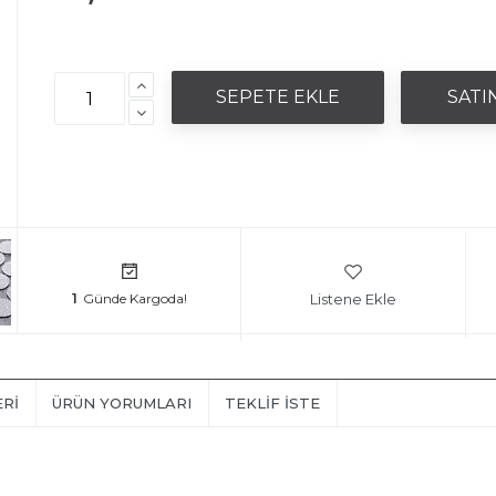
Listene Ekle
1
ERI
ÜRÜN YORUMLARI
TEKLIF İSTE