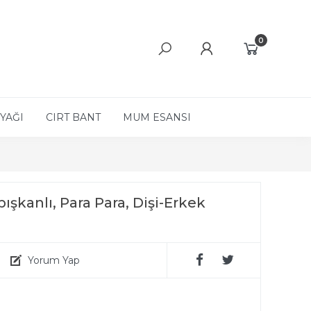
0
YAĞI
CIRT BANT
MUM ESANSI
pışkanlı, Para Para, Dişi-Erkek
Yorum Yap