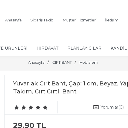
Anasayfa
Sipariş Takibi
Müşteri Hizmetleri
İletişim
YE ÜRÜNLERİ
HIRDAVAT
PLANLAYICILAR
KANDİL 
Anasayfa
CIRT BANT
Hobialem
Yuvarlak Cırt Bant, Çap: 1 cm, Beyaz, Ya
Takım, Cırt Cırtlı Bant
Yorumlar
(0)
29,90 TL