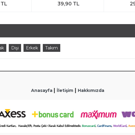
 TL
39,90 TL
2
ak
Dişi
Erkek
Takım
|
|
Anasayfa
İletişim
Hakkımızda