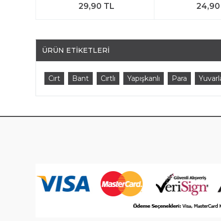
29,90 TL
24,90
ÜRÜN ETIKETLERI
Cırt
Bant
Cırtlı
Yapışkanlı
Para
Yuvarl