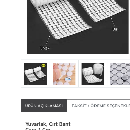
ÜRÜN AÇIKLAMASI
TAKSIT / ÖDEME SEÇENEKL
Yuvarlak, Cırt Bant