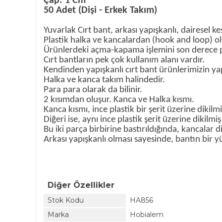
Çap: 1 Cm
50 Adet (Dişi - Erkek Takım)
Yuvarlak Cırt bant
, arkası yapışkanlı, dairesel ke
Plastik halka ve kancalardan (hook and loop) o
Ürünlerdeki açma-kapama işlemini son derece pr
Cırt bantların pek çok kullanım alanı vardır.
Kendinden yapışkanlı cırt bant ürünlerimizin 
Halka ve kanca takım halindedir.
Para para olarak da bilinir.
2 kısımdan oluşur. Kanca ve Halka kısmı.
Kanca kısmı, ince plastik bir şerit üzerine dikil
Diğeri ise, aynı ince plastik şerit üzerine dikilm
Bu iki parça birbirine bastırıldığında, kancalar di
Arkası yapışkanlı olması sayesinde, bantın bir yü
Diğer Özellikler
Stok Kodu
HA856
Marka
Hobialem