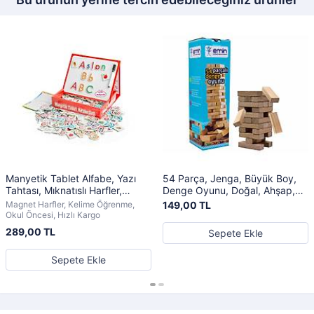
Manyetik Tablet Alfabe, Yazı
54 Parça, Jenga, Büyük Boy,
Tahtası, Mıknatıslı Harfler,
Denge Oyunu, Doğal, Ahşap,
Magnet Eğitim Seti
Kule Oyunu, Eğlenceli Aile
Magnet Harfler, Kelime Öğrenme,
149,00 TL
Oyunu
Okul Öncesi, Hızlı Kargo
289,00 TL
Sepete Ekle
Sepete Ekle