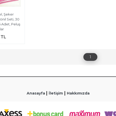
el, Şeker
önil Seti, 30
5 Adet, Peluş
ar
 TL
1
|
|
Anasayfa
İletişim
Hakkımızda