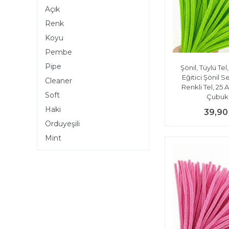
Açık
Renk
Koyu
Pembe
Pipe
Şönil, Tüylü Tel,
Eğitici Şönil S
Cleaner
Renkli Tel, 25 
Soft
Çubukl
Haki
39,90
Orduyeşili
Mint