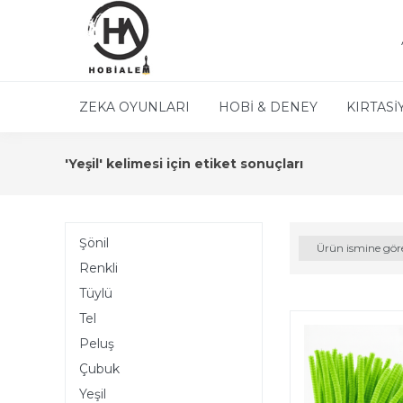
ZEKA OYUNLARI
HOBİ & DENEY
KIRTASİ
'Yeşil' kelimesi için etiket sonuçları
Şönil
Ürün ismine gör
Renkli
Tüylü
Tel
Peluş
Çubuk
Yeşil