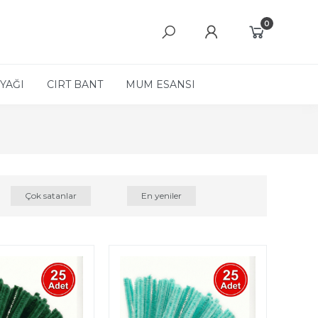
0
YAĞI
CIRT BANT
MUM ESANSI
Çok satanlar
En yeniler