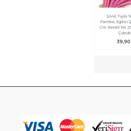
Şönil, Tüylü T
Pembe, Eğitici Ş
Cm, Renkli Tel, 2
Çubukl
39,90