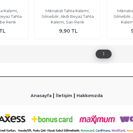
ta Kalemi,
Mıknatıslı Tahta Kalemi,
Mıknatıs
ı Beyaz Tahta
Silinebilir, Akıllı Beyaz Tahta
Silinebilir
mbe Renk
Kalemi, Sarı Renk
Kalem
 TL
9,90 TL
1
|
|
Anasayfa
İletişim
Hakkımızda