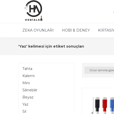
ZEKA OYUNLARI
HOBİ & DENEY
KIRTASİ
'Yaz' kelimesi için etiket sonuçları
Tahta
Ürün ismine gör
Kalemi
Mini
Silinebilir
Beyaz
Yaz
Sil