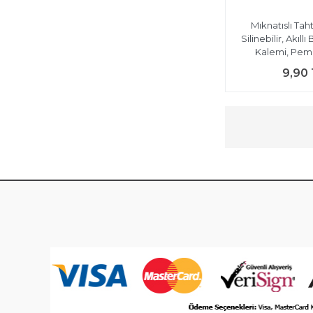
Mıknatıslı Tah
Silinebilir, Akıll
Kalemi, Pe
9,90