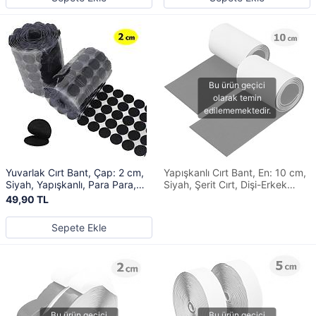
Yuvarlak Cırt Bant, Çap: 2 cm,
Yapışkanlı Cırt Bant, En: 10 cm,
Siyah, Yapışkanlı, Para Para,
Siyah, Şerit Cırt, Dişi-Erkek
Dişi-Erkek Takım, Cırt Cırtlı Bant
Takım, Cırt Cırtlı Bant
49,90 TL
Sepete Ekle