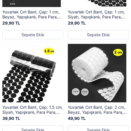
Yuvarlak Cırt Bant, Çap: 1 cm,
Yuvarlak Cırt Bant, Çap: 1 cm,
Beyaz, Yapışkanlı, Para Para,
Siyah, Yapışkanlı, Para Para,
Dişi-Erkek Takım, Cırt Cırtlı Bant
Dişi-Erkek Takım, Cırt Cırtlı Bant
29,90 TL
29,90 TL
Sepete Ekle
Sepete Ekle
Yuvarlak Cırt Bant, Çap: 1,5 cm,
Yuvarlak Cırt Bant, Çap: 2 cm,
Siyah, Yapışkanlı, Para Para,
Beyaz, Yapışkanlı, Para Para,
Dişi-Erkek Takım, Cırt Cırtlı Bant
Dişi-Erkek Takım, Cırt Cırtlı Bant
39,90 TL
49,90 TL
Sepete Ekle
Sepete Ekle