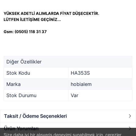
YÜKSEK ADETLİ ALIMLARDA FİYAT DÜŞECEKTİR.
LÜTFEN İLETİŞİME GEÇİNİZ...
Gsm: (0505) 118 31 37
Diğer Özellikler
Stok Kodu
HA353S
Marka
hobialem
Stok Durumu
Var
Taksit / Ödeme Seçenekleri
Ürün Yorumları
Size daha iyi bir alışveriş deneyimi sunabilmek için, çerezler