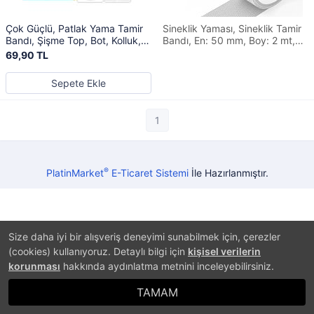
Çok Güçlü, Patlak Yama Tamir
Sineklik Yaması, Sineklik Tamir
Bandı, Şişme Top, Bot, Kolluk,
Bandı, En: 50 mm, Boy: 2 mt,
Pilates Topu, Patlak Yaması
Tamir Kiti Bantı
69,90 TL
Sepete Ekle
1
®
PlatinMarket
E-Ticaret Sistemi
İle Hazırlanmıştır.
Size daha iyi bir alışveriş deneyimi sunabilmek için, çerezler
(cookies) kullanıyoruz. Detaylı bilgi için
kişisel verilerin
korunması
hakkında aydınlatma metnini inceleyebilirsiniz.
TAMAM