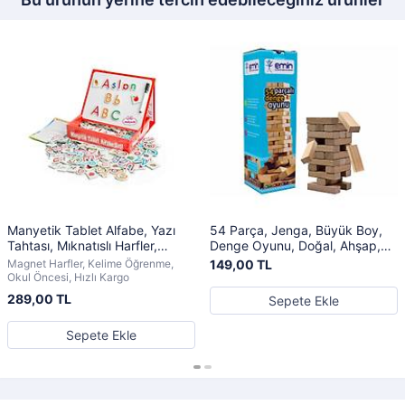
Manyetik Tablet Alfabe, Yazı
54 Parça, Jenga, Büyük Boy,
Tahtası, Mıknatıslı Harfler,
Denge Oyunu, Doğal, Ahşap,
Magnet Eğitim Seti
Kule Oyunu, Eğlenceli Aile
Magnet Harfler, Kelime Öğrenme,
149,00 TL
Oyunu
Okul Öncesi, Hızlı Kargo
289,00 TL
Sepete Ekle
Sepete Ekle