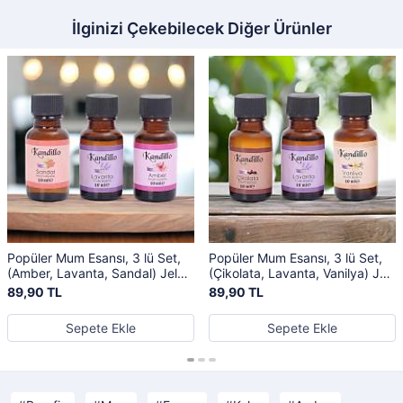
İlginizi Çekebilecek Diğer Ürünler
Popüler Mum Esansı, 3 lü Set,
Popüler Mum Esansı, 3 lü Set,
(Amber, Lavanta, Sandal) Jel
(Çikolata, Lavanta, Vanilya) Jel
Mum Kokusu, Buhurdanlık
Mum Kokusu, Buhurdanlık
89,90 TL
89,90 TL
Sepete Ekle
Sepete Ekle