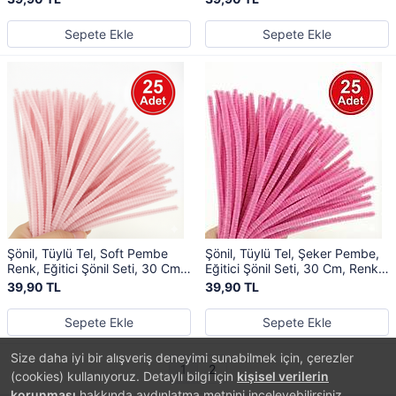
Sepete Ekle
Sepete Ekle
Şönil, Tüylü Tel, Soft Pembe
Şönil, Tüylü Tel, Şeker Pembe,
Renk, Eğitici Şönil Seti, 30 Cm,
Eğitici Şönil Seti, 30 Cm, Renkli
Renkli Tel, 25 Adet, Peluş
Tel, 25 Adet, Peluş Çubuklar
39,90 TL
39,90 TL
Çubuklar
Sepete Ekle
Sepete Ekle
Size daha iyi bir alışveriş deneyimi sunabilmek için, çerezler
1
2
(cookies) kullanıyoruz. Detaylı bilgi için
kişisel verilerin
korunması
hakkında aydınlatma metnini inceleyebilirsiniz.