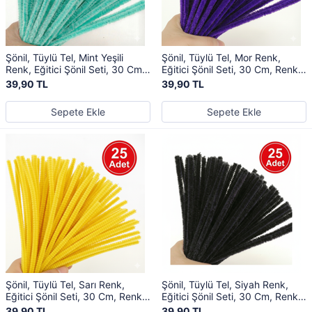
Şönil, Tüylü Tel, Mint Yeşili
Şönil, Tüylü Tel, Mor Renk,
Renk, Eğitici Şönil Seti, 30 Cm,
Eğitici Şönil Seti, 30 Cm, Renkli
Renkli Tel, 25 Adet, Peluş
Tel, 25 Adet, Peluş Çubuklar
39,90 TL
39,90 TL
Çubuklar
Sepete Ekle
Sepete Ekle
Şönil, Tüylü Tel, Sarı Renk,
Şönil, Tüylü Tel, Siyah Renk,
Eğitici Şönil Seti, 30 Cm, Renkli
Eğitici Şönil Seti, 30 Cm, Renkli
Tel, 25 Adet, Peluş Çubuklar
Tel, 25 Adet, Peluş Çubuklar
39,90 TL
39,90 TL