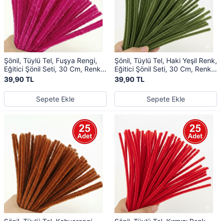
Şönil, Tüylü Tel, Fuşya Rengi,
Şönil, Tüylü Tel, Haki Yeşil Renk,
Eğitici Şönil Seti, 30 Cm, Renkli
Eğitici Şönil Seti, 30 Cm, Renkli
Tel, 25 Adet, Peluş Çubuklar
Tel, 25 Adet, Peluş Çubuklar
39,90 TL
39,90 TL
Sepete Ekle
Sepete Ekle