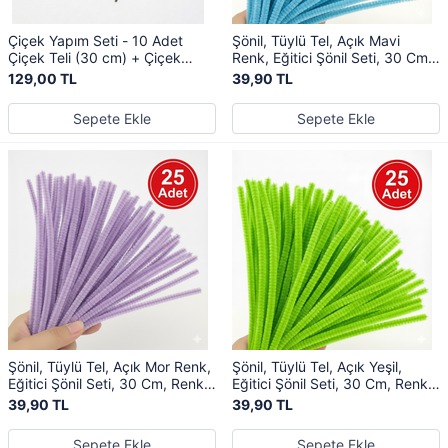
Çiçek Yapım Seti - 10 Adet
Şönil, Tüylü Tel, Açık Mavi
Çiçek Teli (30 cm) + Çiçek
Renk, Eğitici Şönil Seti, 30 Cm,
Bandı (30 Mt) + Tomurcuk
Renkli Tel, 25 Adet, Peluş
129,00 TL
39,90 TL
Çiçek, Hobi Seti (Şönil)
Çubuklar
Sepete Ekle
Sepete Ekle
Şönil, Tüylü Tel, Açık Mor Renk,
Şönil, Tüylü Tel, Açık Yeşil,
Eğitici Şönil Seti, 30 Cm, Renkli
Eğitici Şönil Seti, 30 Cm, Renkli
Tel, 25 Adet, Peluş Çubuklar
Tel, 25 Adet, Peluş Çubuklar
39,90 TL
39,90 TL
Sepete Ekle
Sepete Ekle