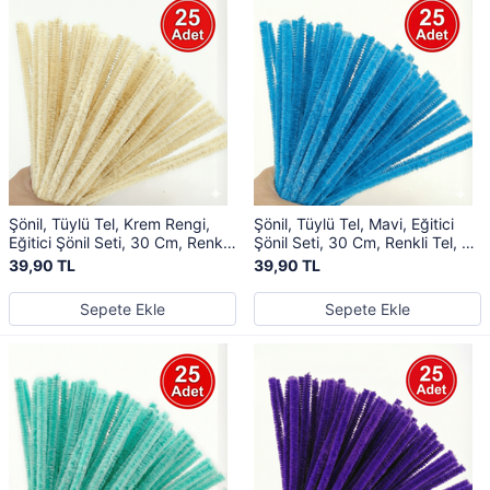
Şönil, Tüylü Tel, Krem Rengi,
Şönil, Tüylü Tel, Mavi, Eğitici
Eğitici Şönil Seti, 30 Cm, Renkli
Şönil Seti, 30 Cm, Renkli Tel, 25
Tel, 25 Adet, Peluş Çubuklar
Adet, Peluş Çubuklar
39,90 TL
39,90 TL
Sepete Ekle
Sepete Ekle