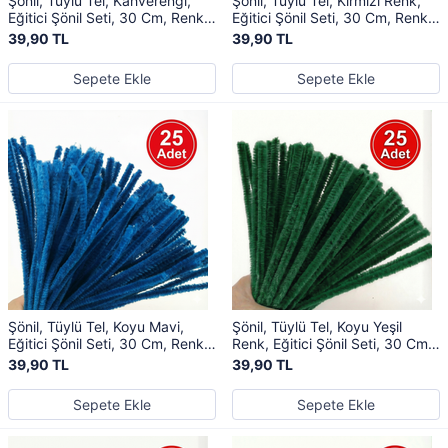
Şönil, Tüylü Tel, Kahverengi,
Şönil, Tüylü Tel, Kırmızı Renk,
Eğitici Şönil Seti, 30 Cm, Renkli
Eğitici Şönil Seti, 30 Cm, Renkli
Tel, 25 Adet, Peluş Çubuklar
Tel, 25 Adet, Peluş Çubuklar
39,90 TL
39,90 TL
Sepete Ekle
Sepete Ekle
Şönil, Tüylü Tel, Koyu Mavi,
Şönil, Tüylü Tel, Koyu Yeşil
Eğitici Şönil Seti, 30 Cm, Renkli
Renk, Eğitici Şönil Seti, 30 Cm,
Tel, 25 Adet, Peluş Çubuklar
Renkli Tel, 25 Adet, Peluş
39,90 TL
39,90 TL
Çubuklar
Sepete Ekle
Sepete Ekle