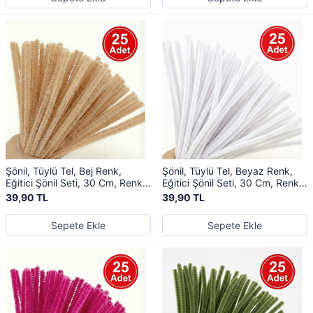
Şönil, Tüylü Tel, Bej Renk,
Şönil, Tüylü Tel, Beyaz Renk,
Eğitici Şönil Seti, 30 Cm, Renkli
Eğitici Şönil Seti, 30 Cm, Renkli
Tel, 25 Adet, Peluş Çubuklar
Tel, 25 Adet, Peluş Çubuklar
39,90 TL
39,90 TL
Sepete Ekle
Sepete Ekle