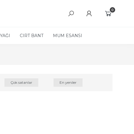
0
YAĞI
CIRT BANT
MUM ESANSI
Çok satanlar
En yeniler