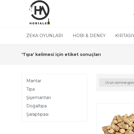
ZEKA OYUNLARI
HOBİ & DENEY
KIRTASİ
'Tıpa' kelimesi için etiket sonuçları
Mantar
Ürün ismine gör
Tıpa
Şişemantarı
Doğaltıpa
Şaraptıpası