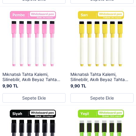
Mıknatıslı Tahta Kalemi,
Mıknatıslı Tahta Kalemi,
Silinebilir, Akıllı Beyaz Tahta
Silinebilir, Akıllı Beyaz Tahta
Kalemi, Pembe Renk
Kalemi, Sarı Renk
9,90 TL
9,90 TL
Sepete Ekle
Sepete Ekle