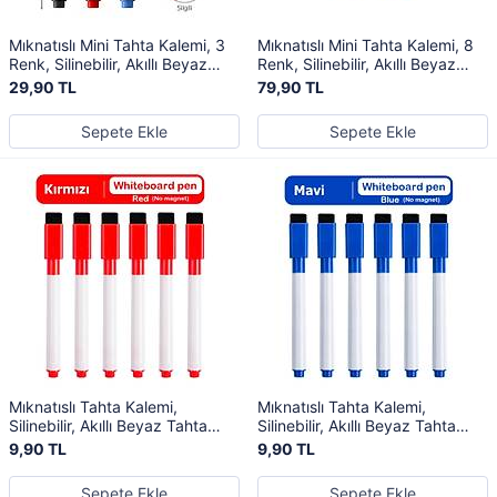
Mıknatıslı Mini Tahta Kalemi, 3
Mıknatıslı Mini Tahta Kalemi, 8
Renk, Silinebilir, Akıllı Beyaz
Renk, Silinebilir, Akıllı Beyaz
Tahta Kalemi, Yaz-Sil
Tahta Kalemi, Yaz-Sil
29,90 TL
79,90 TL
Sepete Ekle
Sepete Ekle
Mıknatıslı Tahta Kalemi,
Mıknatıslı Tahta Kalemi,
Silinebilir, Akıllı Beyaz Tahta
Silinebilir, Akıllı Beyaz Tahta
Kalemi, Kırmızı Renk
Kalemi, Mavi Renk
9,90 TL
9,90 TL
Sepete Ekle
Sepete Ekle