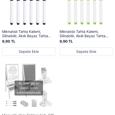
Mıknatıslı Tahta Kalemi,
Mıknatıslı Tahta Kalemi,
Silinebilir, Akıllı Beyaz Tahta
Silinebilir, Akıllı Beyaz Tahta
Kalemi, Siyah Renk
Kalemi, Yeşil Renk
9,90 TL
9,90 TL
Sepete Ekle
Sepete Ekle