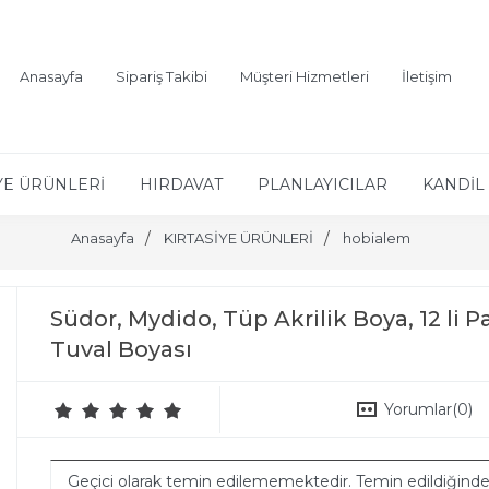
Anasayfa
Sipariş Takibi
Müşteri Hizmetleri
İletişim
YE ÜRÜNLERİ
HIRDAVAT
PLANLAYICILAR
KANDİL 
Anasayfa
KIRTASİYE ÜRÜNLERİ
hobialem
Südor, Mydido, Tüp Akrilik Boya, 12 li P
Tuval Boyası
Yorumlar
(0)
Geçici olarak temin edilememektedir. Temin edildiğind