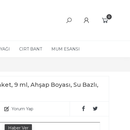
0
YAĞI
CIRT BANT
MUM ESANSI
aket, 9 ml, Ahşap Boyası, Su Bazlı,
Yorum Yap
e