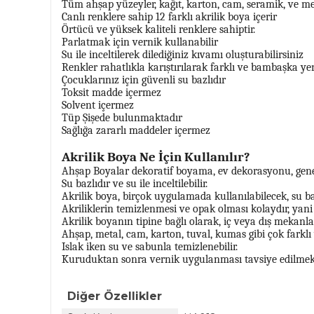
Tüm ahşap yüzeyler, kağıt, karton, cam, seramik, ve met
Canlı renklere sahip 12 farklı akrilik boya içerir
Örtücü ve yüksek kaliteli renklere sahiptir.
Parlatmak için vernik kullanabilir
Su ile inceltilerek dilediğiniz kıvamı oluşturabilirsiniz
Renkler rahatlıkla karıştırılarak farklı ve bambaşka yen
Çocuklarınız için güvenli su bazlıdır
Toksit madde içermez
Solvent içermez
Tüp Şişede bulunmaktadır
Sağlığa zararlı maddeler içermez
Akrilik Boya Ne İçin Kullanılır?
Ahşap Boyalar dekoratif boyama, ev dekorasyonu, genel 
Su bazlıdır ve su ile inceltilebilir.
Akrilik boya, birçok uygulamada kullanılabilecek, su b
Akriliklerin temizlenmesi ve opak olması kolaydır, yani
Akrilik boyanın tipine bağlı olarak, iç veya dış meka
Ahşap, metal, cam, karton, tuval, kumas gibi çok farklı 
Islak iken su ve sabunla temizlenebilir.
Kuruduktan sonra vernik uygulanması tavsiye edilmek
Diğer Özellikler