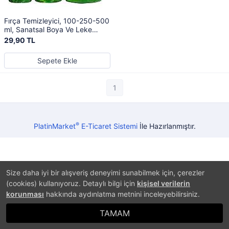
Fırça Temizleyici, 100-250-500
ml, Sanatsal Boya Ve Leke
Sökücü, Yağlı Ve Akrilik Boya
29,90 TL
Temizleyici
Sepete Ekle
1
®
PlatinMarket
E-Ticaret Sistemi
İle Hazırlanmıştır.
Size daha iyi bir alışveriş deneyimi sunabilmek için, çerezler
(cookies) kullanıyoruz. Detaylı bilgi için
kişisel verilerin
korunması
hakkında aydınlatma metnini inceleyebilirsiniz.
TAMAM