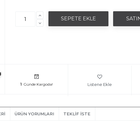
Listene Ekle
1
ERI
ÜRÜN YORUMLARI
TEKLIF İSTE