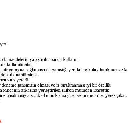
yon.
i, vb maddelerin yapıştırılmasında kullanılır
k kullanılabilir.
etli bir yapışma sağlamasa da yapıştığı yeri kolay kolay bırakmaz ve 
de kullanabilirsiniz.
yırmanız yeterli.
r deneme şansınızın olması ve iz bırakmaması iyi bir özellik.
 tabancanın arkasına yerleştirilen silikon mumdan ibarettir.
 basılmasıyla sıcak olan iç kısma girer ve ucundan eriyerek çıkar.
.
.