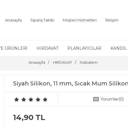
Anasayfa
Sipariş Takibi
Müşteri Hizmetleri
İletişim
YE ÜRÜNLERİ
HIRDAVAT
PLANLAYICILAR
KANDİL 
Anasayfa
HIRDAVAT
hobialem
Siyah Silikon, 11 mm, Sıcak Mum Silikon, 
Yorumlar
(0)
14,90 TL