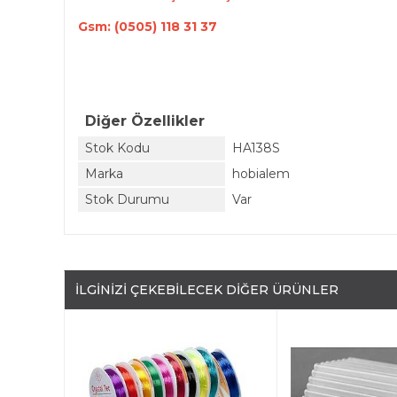
Gsm: (0505) 118 31 37
Diğer Özellikler
Stok Kodu
HA138S
Marka
hobialem
Stok Durumu
Var
İLGINIZI ÇEKEBILECEK DIĞER ÜRÜNLER