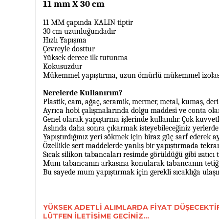
11 mm X 30 cm
11 MM çapında KALIN tiptir
30 cm uzunluğundadır
Hızlı Yapışma
Çevreyle dosttur
Yüksek derece ilk tutunma
Kokusuzdur
Mükemmel yapıştırma, uzun ömürlü mükemmel izolas
Nerelerde Kullanırım?
Plastik, cam, ağaç, seramik, mermer, metal, kumaş, der
Ayrıca hobi çalışmalarında dolgu maddesi ve conta olara
Genel olarak yapıştırma işlerinde kullanılır. Çok kuvv
Aslında daha sonra çıkarmak isteyebileceğiniz yerlerde 
Yapıştırdığınız yeri sökmek için biraz güç sarf ederek a
Özellikle sert maddelerde yanlış bir yapıştırmada tekra
Sıcak silikon tabancaları resimde görüldüğü gibi ısıtıcı
Mum tabancanın arkasına konularak tabancanın tetiğine
Bu sayede mum yapıştırmak için gerekli sıcaklığa ulaşır
YÜKSEK ADETLİ ALIMLARDA FİYAT DÜŞECEKTİR
LÜTFEN İLETİŞİME GEÇİNİZ...