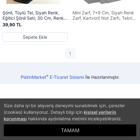
Şönil, Tüylü Tel, Siyah Renk,
Mini Zarf, 7x9 Cm, Siyah Renk
Eğitici Şönil Seti, 30 Cm, Renkli
Zarf, Kartvizit Not Zarfı, Tebrik
Tel, 25 Adet, Peluş Çubuklar
Zarfı, 50 Adet
39,90 TL
Sepete Ekle
1
®
PlatinMarket
E-Ticaret Sistemi
İle Hazırlanmıştır.
Size daha iyi bir alışveriş deneyimi sunabilmek için, çerezler
(cookies) kullanıyoruz. Detaylı bilgi için
kişisel verilerin
korunması
hakkında aydınlatma metnini inceleyebilirsiniz.
TAMAM