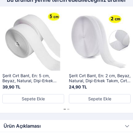
Şerit Cırt Bant, En: 5 cm,
Şerit Cırt Bant, En: 2 cm, Beyaz,
Beyaz, Natural, Dişi-Erkek
Natural, Dişi-Erkek Takım, Cırt
Takım, Cırt Cırtlı Bant
Cırtlı Bant
39,90 TL
24,90 TL
Sepete Ekle
Sepete Ekle
Ürün Açıklaması