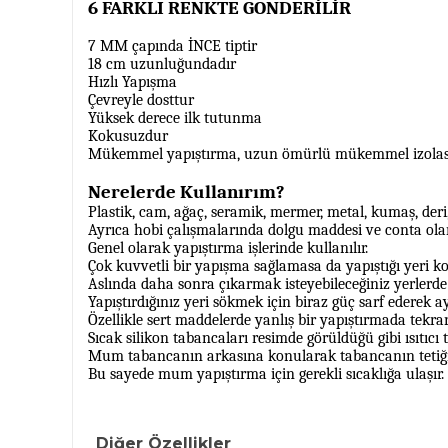
6 FARKLI RENKTE GÖNDERİLİR
7 MM çapında İNCE tiptir
18 cm uzunluğundadır
Hızlı Yapışma
Çevreyle dosttur
Yüksek derece ilk tutunma
Kokusuzdur
Mükemmel yapıştırma, uzun ömürlü mükemmel izolas
Nerelerde Kullanırım?
Plastik, cam, ağaç, seramik, mermer, metal, kumaş, der
Ayrıca hobi çalışmalarında dolgu maddesi ve conta olara
Genel olarak yapıştırma işlerinde kullanılır.
Çok kuvvetli bir yapışma sağlamasa da yapıştığı yeri 
Aslında daha sonra çıkarmak isteyebileceğiniz yerlerde 
Yapıştırdığınız yeri sökmek için biraz güç sarf ederek a
Özellikle sert maddelerde yanlış bir yapıştırmada tekra
Sıcak silikon tabancaları resimde görüldüğü gibi ısıtıcı
Mum tabancanın arkasına konularak tabancanın tetiğine
Bu sayede mum yapıştırma için gerekli sıcaklığa ulaşır.
Diğer Özellikler