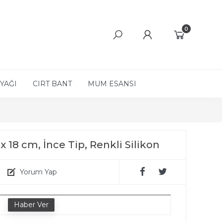
0
YAĞI
CIRT BANT
MUM ESANSI
x 18 cm, İnce Tip, Renkli Silikon
Yorum Yap
e