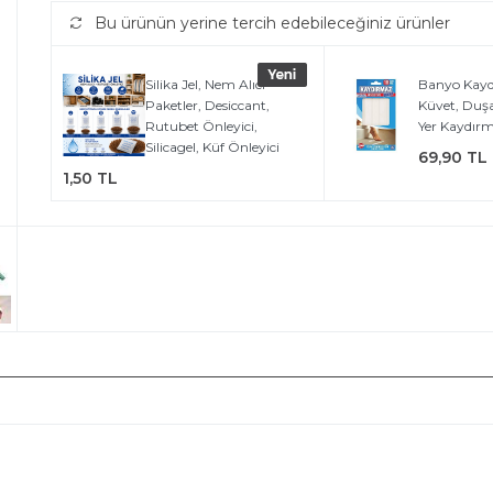
Bu ürünün yerine tercih edebileceğiniz ürünler
Silika Jel, Nem Alıcı
Banyo Kayd
Paketler, Desiccant,
Küvet, Duş
Rutubet Önleyici,
Yer Kaydırm
Silicagel, Küf Önleyici
69,90 TL
1,50 TL