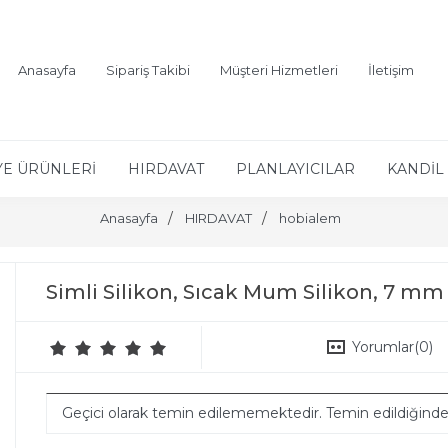
Anasayfa
Sipariş Takibi
Müşteri Hizmetleri
İletişim
YE ÜRÜNLERİ
HIRDAVAT
PLANLAYICILAR
KANDİL 
Anasayfa
HIRDAVAT
hobialem
Simli Silikon, Sıcak Mum Silikon, 7 mm 
Yorumlar
(0)
Geçici olarak temin edilememektedir. Temin edildiğind