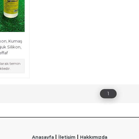
likon, Kumaş
ğuk Silikon,
effaf
olarak temin
tedir.
1
|
|
Anasayfa
İletişim
Hakkımızda