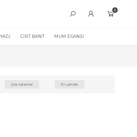
0
YAĞI
CIRT BANT
MUM ESANSI
Çok satanlar
En yeniler