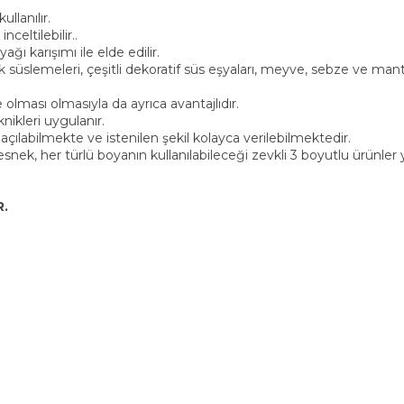
llanılır.
celtilebilir..
ğı karışımı ile elde edilir.
üslemeleri, çeşitli dekoratif süs eşyaları, meyve, sebze ve mantar
e olması olmasıyla da ayrıca avantajlıdır.
ikleri uygulanır.
açılabilmekte ve istenilen şekil kolayca verilebilmektedir.
 esnek, her türlü boyanın kullanılabileceği zevkli 3 boyutlu ürünler ya
.