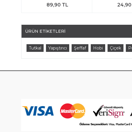
89,90 TL
24,90
ÜRÜN ETIKETLERI
Tutkal
Yapıştırıcı
Şeffaf
Hobi
Çiçek
P