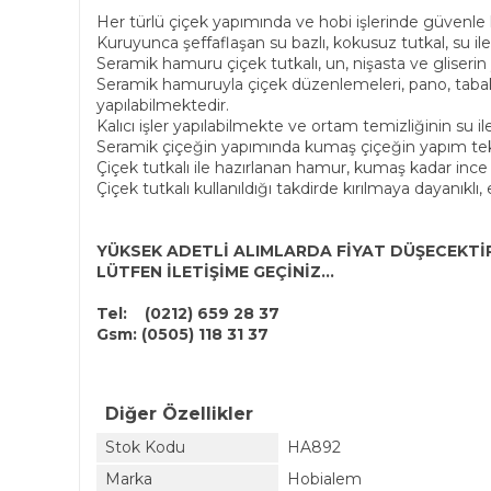
Her türlü çiçek yapımında ve hobi işlerinde güvenle ku
Kuruyunca şeffaflaşan su bazlı, kokusuz tutkal, su ile in
Seramik hamuru çiçek tutkalı, un, nişasta ve gliserin ya
Seramik hamuruyla çiçek düzenlemeleri, pano, tabak s
yapılabilmektedir.
Kalıcı işler yapılabilmekte ve ortam temizliğinin su il
Seramik çiçeğin yapımında kumaş çiçeğin yapım tekn
Çiçek tutkalı ile hazırlanan hamur, kumaş kadar ince 
Çiçek tutkalı kullanıldığı takdirde kırılmaya dayanıklı,
YÜKSEK ADETLİ ALIMLARDA FİYAT DÜŞECEKTİR
LÜTFEN İLETİŞİME GEÇİNİZ...
Tel: (0212) 659 28 37
Gsm: (0505) 118 31 37
Diğer Özellikler
Stok Kodu
HA892
Marka
Hobialem