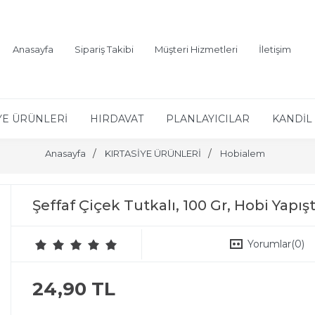
Anasayfa
Sipariş Takibi
Müşteri Hizmetleri
İletişim
YE ÜRÜNLERİ
HIRDAVAT
PLANLAYICILAR
KANDİL 
Anasayfa
KIRTASİYE ÜRÜNLERİ
Hobialem
Şeffaf Çiçek Tutkalı, 100 Gr, Hobi Yapış
Yorumlar
(0)
24,90 TL