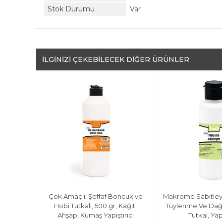
Stok Durumu
Var
İLGINIZI ÇEKEBILECEK DIĞER ÜRÜNLER
ncuk ve
Çok Amaçlı, Şeffaf Boncuk ve
Makrome Sabitleyic
 Kağıt,
Hobi Tutkalı, 500 gr, Kağıt,
Tüylenme Ve Dağı
ırıcı
Ahşap, Kumaş Yapıştırıcı
Tutkal, Yapı