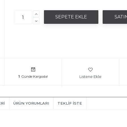
Listene Ekle
1
ERI
ÜRÜN YORUMLARI
TEKLIF İSTE