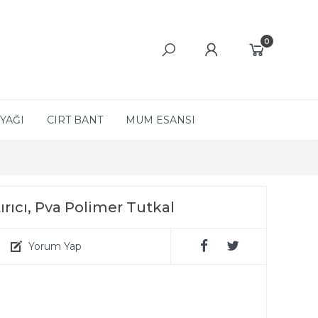
0
YAĞI
CIRT BANT
MUM ESANSI
tırıcı, Pva Polimer Tutkal
Yorum Yap