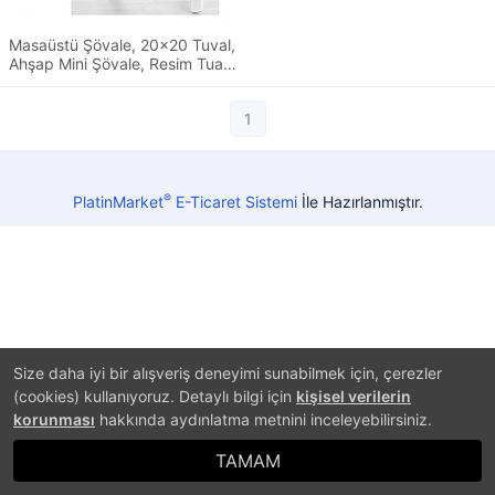
Masaüstü Şövale, 20x20 Tuval,
Ahşap Mini Şövale, Resim Tuali,
Resim Şövalesi
1
®
PlatinMarket
E-Ticaret Sistemi
İle Hazırlanmıştır.
Size daha iyi bir alışveriş deneyimi sunabilmek için, çerezler
(cookies) kullanıyoruz. Detaylı bilgi için
kişisel verilerin
korunması
hakkında aydınlatma metnini inceleyebilirsiniz.
TAMAM