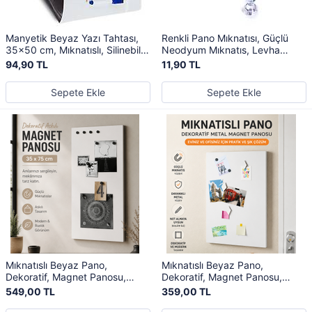
Manyetik Beyaz Yazı Tahtası,
Renkli Pano Mıknatısı, Güçlü
35x50 cm, Mıknatıslı, Silinebilir
Neodyum Mıknatıs, Levha
Yazı Panosu + 3 Kalem
Magneti
94,90 TL
11,90 TL
Sepete Ekle
Sepete Ekle
Mıknatıslı Beyaz Pano,
Mıknatıslı Beyaz Pano,
Dekoratif, Magnet Panosu,
Dekoratif, Magnet Panosu,
35x75 cm, Metal Pano
30x50 cm, Metal Pano
549,00 TL
359,00 TL