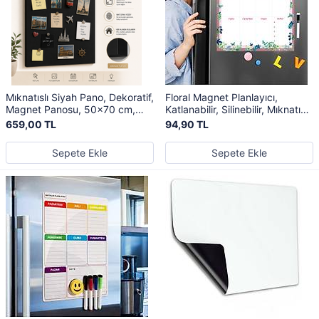
Mıknatıslı Siyah Pano, Dekoratif,
Floral Magnet Planlayıcı,
Magnet Panosu, 50x70 cm,
Katlanabilir, Silinebilir, Mıknatıslı
Metal Pano
Yazı Tahtası + 3 Kalem
659,00 TL
94,90 TL
Sepete Ekle
Sepete Ekle