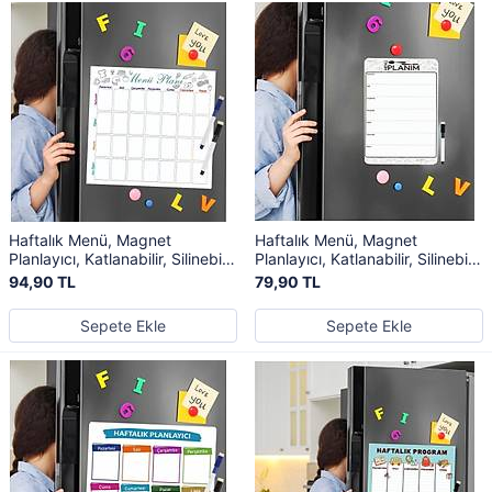
Haftalık Menü, Magnet
Haftalık Menü, Magnet
Planlayıcı, Katlanabilir, Silinebilir,
Planlayıcı, Katlanabilir, Silinebilir,
Mıknatıslı Yazı Tahtası + 2
Mıknatıslı Yazı Tahtası + Kalem
94,90 TL
79,90 TL
Kalem
Sepete Ekle
Sepete Ekle