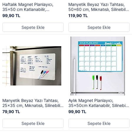
Haftalık Magnet Planlayıcı,
Manyetik Beyaz Yazı Tahtası,
35x50 cm Katlanabilir,
50x60 cm, Mıknatıslı, Silinebilir
Silinebilir, Mıknatıslı Yazı Tahtası
Yazı Panosu + 3 Kalem
99,90 TL
119,90 TL
+ 3 Kalem
Sepete Ekle
Sepete Ekle
Manyetik Beyaz Yazı Tahtası,
Aylık Magnet Planlayıcı,
25x35 cm, Mıknatıslı, Silinebilir
35x50cm Katlanabilir, Silinebilir,
Yazı Panosu + 2 Kalem
Mıknatıslı Yazı Tahtası + 3
79,90 TL
99,90 TL
Kalem
Sepete Ekle
Sepete Ekle