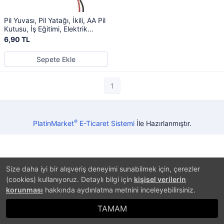
Pil Yuvası, Pil Yatağı, İkili, AA Pil
Kutusu, İş Eğitimi, Elektrik
Devresi
6,90 TL
Sepete Ekle
1
®
PlatinMarket
E-Ticaret Sistemi
İle Hazırlanmıştır.
Size daha iyi bir alışveriş deneyimi sunabilmek için, çerezler
(cookies) kullanıyoruz. Detaylı bilgi için
kişisel verilerin
korunması
hakkında aydınlatma metnini inceleyebilirsiniz.
TAMAM