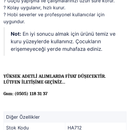
? Güçlü yapışma ile çalışmalarınızı uzun süre korur.
? Kolay uygulanır, hızlı kurur.
? Hobi severler ve profesyonel kullanıcılar için
uygundur.
Not:
En iyi sonucu almak için ürünü temiz ve
kuru yüzeylerde kullanınız. Çocukların
erişemeyeceği yerde muhafaza ediniz.
YÜKSEK ADETLİ ALIMLARDA FİYAT DÜŞECEKTİR.
LÜTFEN İLETİŞİME GEÇİNİZ...
Gsm: (0505) 118 31 37
Diğer Özellikler
Stok Kodu
HA712