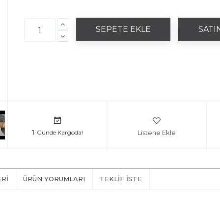
Listene Ekle
1
ERI
ÜRÜN YORUMLARI
TEKLIF İSTE