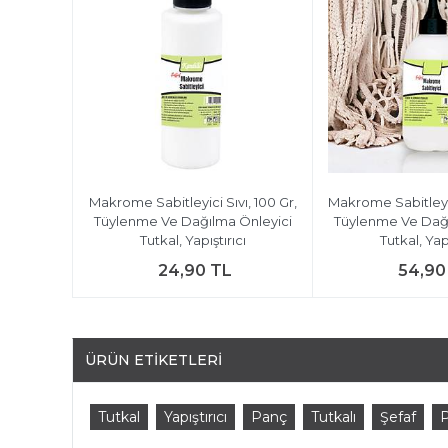
Makrome Sabitleyici Sıvı, 100 Gr,
Makrome Sabitleyic
Tüylenme Ve Dağılma Önleyici
Tüylenme Ve Dağı
Tutkal, Yapıştırıcı
Tutkal, Yapı
24,90 TL
54,90
ÜRÜN ETIKETLERI
Tutkal
Yapıştırıcı
Panç
Tutkalı
Şefaf