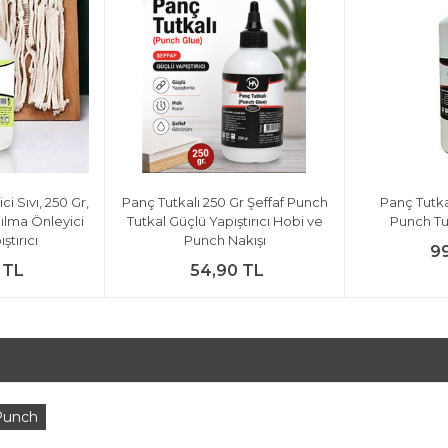
i Sıvı, 250 Gr,
Panç Tutkalı 250 Gr Şeffaf Punch
Panç Tutkal
lma Önleyici
Tutkal Güçlü Yapıştırıcı Hobi ve
Punch Tut
ştırıcı
Punch Nakışı
9
 TL
54,90 TL
Punch