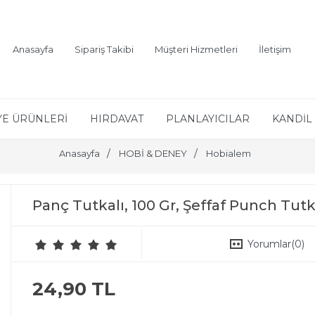
Anasayfa
Sipariş Takibi
Müşteri Hizmetleri
İletişim
YE ÜRÜNLERİ
HIRDAVAT
PLANLAYICILAR
KANDİL 
Anasayfa
HOBİ & DENEY
Hobialem
Panç Tutkalı, 100 Gr, Şeffaf Punch Tutka
Yorumlar
(0)
24,90 TL