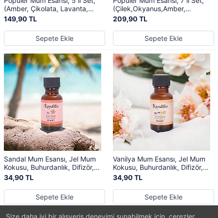
Popüler Mum Esansı, 5 li Set,
Popüler Mum Esansı, 7 li Set,
(Amber, Çikolata, Lavanta,
(Çilek,Okyanus,Amber,
Sandal, Vanilya), Jel Mum
Çikolata, Lavanta, Sandal,
149,90 TL
209,90 TL
Kokusu
Vanilya), Jel Mum Kokusu
Sepete Ekle
Sepete Ekle
Sandal Mum Esansı, Jel Mum
Vanilya Mum Esansı, Jel Mum
Kokusu, Buhurdanlık, Difizör,
Kokusu, Buhurdanlık, Difizör,
Kurutma Topu Kokusu
Kurutma Topu Kokusu
34,90 TL
34,90 TL
Sepete Ekle
Sepete Ekle
Size daha iyi bir alışveriş deneyimi sunabilmek için, çerezler