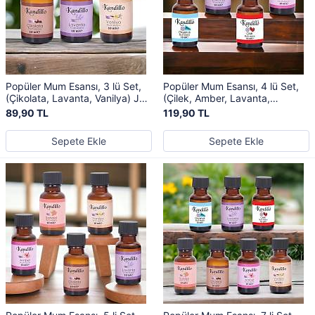
Popüler Mum Esansı, 3 lü Set,
Popüler Mum Esansı, 4 lü Set,
(Çikolata, Lavanta, Vanilya) Jel
(Çilek, Amber, Lavanta,
Mum Kokusu, Buhurdanlık
Okyanus) Jel Mum Kokusu,
89,90 TL
119,90 TL
Buhurdanlık
Sepete Ekle
Sepete Ekle