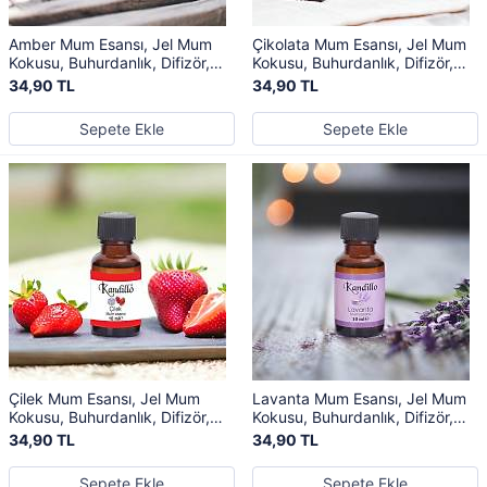
Amber Mum Esansı, Jel Mum
Çikolata Mum Esansı, Jel Mum
Kokusu, Buhurdanlık, Difizör,
Kokusu, Buhurdanlık, Difizör,
Kurutma Topu Kokusu
Kurutma Topu Kokusu
34,90 TL
34,90 TL
Sepete Ekle
Sepete Ekle
Çilek Mum Esansı, Jel Mum
Lavanta Mum Esansı, Jel Mum
Kokusu, Buhurdanlık, Difizör,
Kokusu, Buhurdanlık, Difizör,
Kurutma Topu Kokusu
Kurutma Topu Kokusu
34,90 TL
34,90 TL
Sepete Ekle
Sepete Ekle