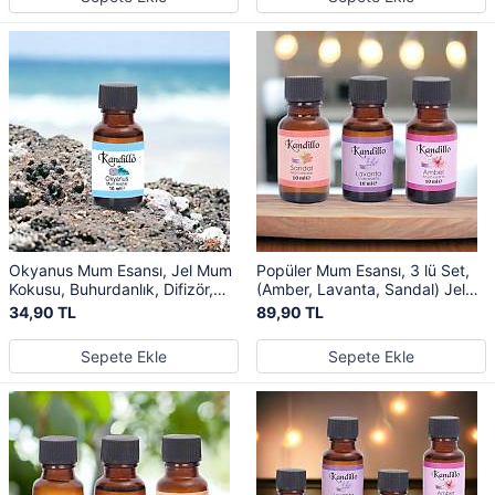
Okyanus Mum Esansı, Jel Mum
Popüler Mum Esansı, 3 lü Set,
Kokusu, Buhurdanlık, Difizör,
(Amber, Lavanta, Sandal) Jel
Kurutma Topu Kokusu
Mum Kokusu, Buhurdanlık
34,90 TL
89,90 TL
Sepete Ekle
Sepete Ekle