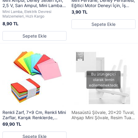
Mini Ampül, Deney Setleri İçin,
Mini Pervane, Deney Pervanesi,
2,5 V, Sarı Ampul, Mini Lamba,
Eğitici Motor Deneyi İçin, İş
Elektrik Devresi
Eğitimi Malzemesi
Mini Lamba, Elektrik Devresi
3,90 TL
Malzemeleri, Hızlı Kargo
8,90 TL
Sepete Ekle
Sepete Ekle
Renkli Zarf, 7x9 Cm, Renkli Mini
Masaüstü Şövale, 20x20 Tuval,
Zarflar, Karışık Renklerde,
Ahşap Mini Şövale, Resim Tuali,
Kartvizit Zarfı, 50 Adet
Resim Şövalesi
69,90 TL
Sepete Ekle