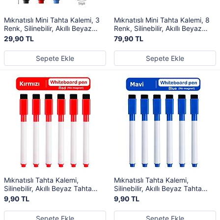
Mıknatıslı Mini Tahta Kalemi, 3
Mıknatıslı Mini Tahta Kalemi, 8
Renk, Silinebilir, Akıllı Beyaz
Renk, Silinebilir, Akıllı Beyaz
Tahta Kalemi, Yaz-Sil
Tahta Kalemi, Yaz-Sil
29,90 TL
79,90 TL
Sepete Ekle
Sepete Ekle
Mıknatıslı Tahta Kalemi,
Mıknatıslı Tahta Kalemi,
Silinebilir, Akıllı Beyaz Tahta
Silinebilir, Akıllı Beyaz Tahta
Kalemi, Kırmızı Renk
Kalemi, Mavi Renk
9,90 TL
9,90 TL
Sepete Ekle
Sepete Ekle