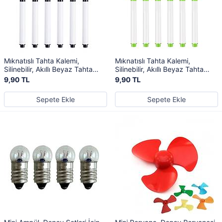
Mıknatıslı Tahta Kalemi,
Mıknatıslı Tahta Kalemi,
Silinebilir, Akıllı Beyaz Tahta
Silinebilir, Akıllı Beyaz Tahta
Kalemi, Siyah Renk
Kalemi, Yeşil Renk
9,90 TL
9,90 TL
Sepete Ekle
Sepete Ekle