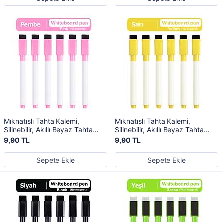
Mıknatıslı Tahta Kalemi,
Mıknatıslı Tahta Kalemi,
Silinebilir, Akıllı Beyaz Tahta
Silinebilir, Akıllı Beyaz Tahta
Kalemi, Pembe Renk
Kalemi, Sarı Renk
9,90 TL
9,90 TL
Sepete Ekle
Sepete Ekle