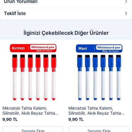
Ürün Yorumları
Teklif İste
İlginizi Çekebilecek Diğer Ürünler
Mıknatıslı Tahta Kalemi,
Mıknatıslı Tahta Kalemi,
Silinebilir, Akıllı Beyaz Tahta
Silinebilir, Akıllı Beyaz Tahta
Kalemi, Kırmızı Renk
Kalemi, Mavi Renk
9,90 TL
9,90 TL
Sepete Ekle
Sepete Ekle