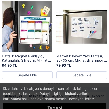
Haftalık Magnet Planlayıcı,
Manyetik Beyaz Yazı Tahtası,
Katlanabilir, Silinebilir, Mıknatıslı
25x35 cm, Mıknatıslı, Silinebilir
Yazı Tahtası Pano + 2 Kalem
Yazı Panosu + 2 Kalem
94,90 TL
79,90 TL
Sepete Ekle
Sepete Ekle
Size daha iyi bir alışveriş deneyimi sunabilmek için, çerezler
(cookies) kullanıyoruz. Detaylı bilgi için
kişisel verilerin
Planlayıcı
Mıknatıslı
Pano
Metal
Dekoratif
korunması
hakkında aydınlatma metnini inceleyebilirsiniz.
TAMAM