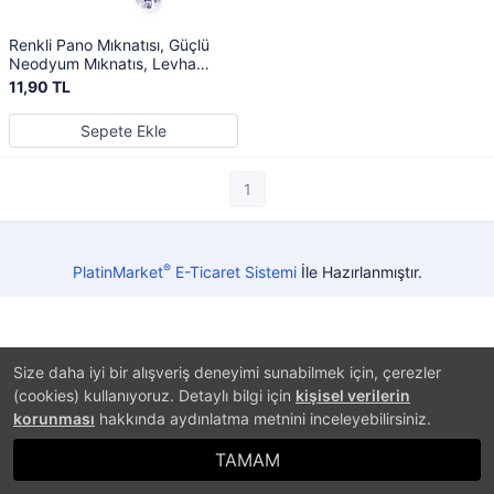
Renkli Pano Mıknatısı, Güçlü
Neodyum Mıknatıs, Levha
Magneti
11,90 TL
Sepete Ekle
1
®
PlatinMarket
E-Ticaret Sistemi
İle Hazırlanmıştır.
Size daha iyi bir alışveriş deneyimi sunabilmek için, çerezler
(cookies) kullanıyoruz. Detaylı bilgi için
kişisel verilerin
korunması
hakkında aydınlatma metnini inceleyebilirsiniz.
TAMAM