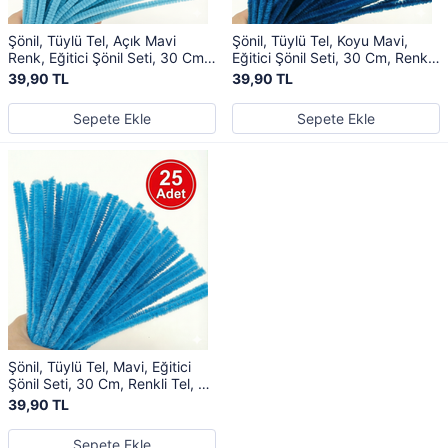
Şönil, Tüylü Tel, Açık Mavi
Şönil, Tüylü Tel, Koyu Mavi,
Renk, Eğitici Şönil Seti, 30 Cm,
Eğitici Şönil Seti, 30 Cm, Renkli
Renkli Tel, 25 Adet, Peluş
Tel, 25 Adet, Peluş Çubuklar
39,90 TL
39,90 TL
Çubuklar
Sepete Ekle
Sepete Ekle
Şönil, Tüylü Tel, Mavi, Eğitici
Şönil Seti, 30 Cm, Renkli Tel, 25
Adet, Peluş Çubuklar
39,90 TL
Sepete Ekle