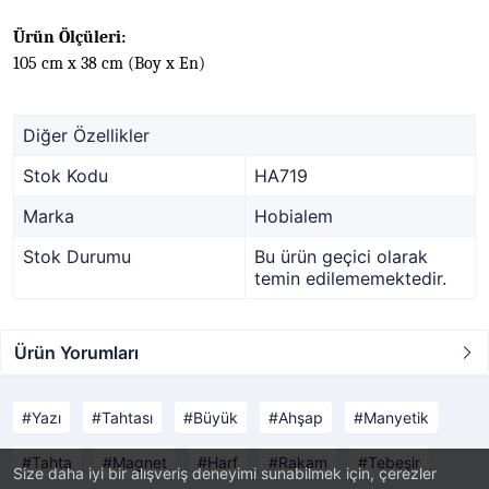
Ürün Ölçüleri:
105 cm x 38 cm (Boy x En)
Diğer Özellikler
Stok Kodu
HA719
Marka
Hobialem
Stok Durumu
Bu ürün geçici olarak
temin edilememektedir.
Ürün Yorumları
Yazı
Tahtası
Büyük
Ahşap
Manyetik
Tahta
Magnet
Harf
Rakam
Tebeşir
Size daha iyi bir alışveriş deneyimi sunabilmek için, çerezler