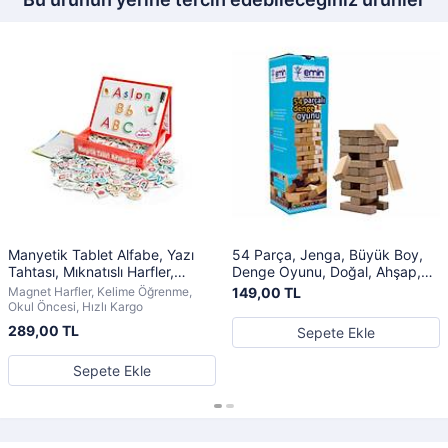
Manyetik Tablet Alfabe, Yazı
54 Parça, Jenga, Büyük Boy,
Tahtası, Mıknatıslı Harfler,
Denge Oyunu, Doğal, Ahşap,
Magnet Eğitim Seti
Kule Oyunu, Eğlenceli Aile
Magnet Harfler, Kelime Öğrenme,
149,00 TL
Oyunu
Okul Öncesi, Hızlı Kargo
289,00 TL
Sepete Ekle
Sepete Ekle