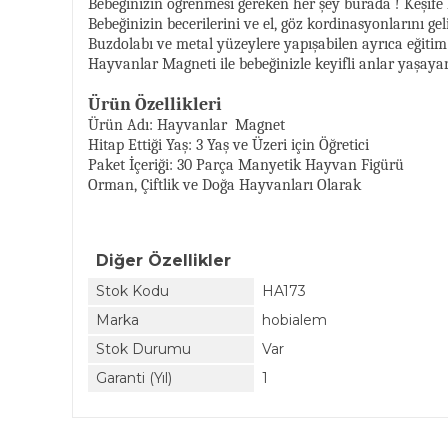
Bebeğinizin öğrenmesi gereken her şey burada ! Keşife 
Bebeğinizin becerilerini ve el, göz kordinasyonlarını gel
Buzdolabı ve metal yüzeylere yapışabilen ayrıca eğiti
Hayvanlar Magneti ile bebeğinizle keyifli anlar yaşaya
Ürün Özellikleri
Ürün Adı: Hayvanlar Magnet
Hitap Ettiği Yaş: 3 Yaş ve Üzeri için Öğretici
Paket İçeriği: 30 Parça Manyetik Hayvan Figürü
Orman, Çiftlik ve Doğa Hayvanları Olarak
Diğer Özellikler
Stok Kodu
HA173
Marka
hobialem
Stok Durumu
Var
Garanti (Yıl)
1