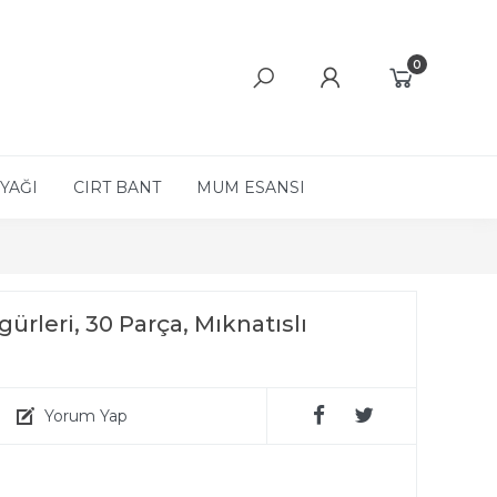
0
YAĞI
CIRT BANT
MUM ESANSI
rleri, 30 Parça, Mıknatıslı
Yorum Yap