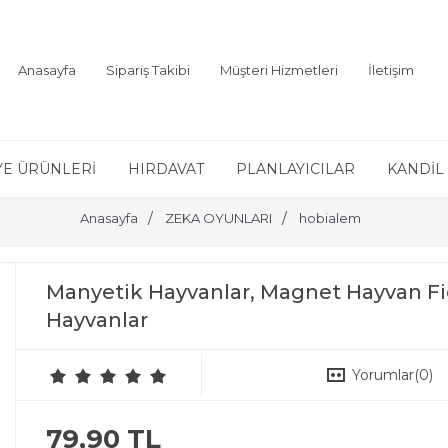
Anasayfa
Sipariş Takibi
Müşteri Hizmetleri
İletişim
YE ÜRÜNLERİ
HIRDAVAT
PLANLAYICILAR
KANDİL 
Anasayfa
ZEKA OYUNLARI
hobialem
Manyetik Hayvanlar, Magnet Hayvan Figü
Hayvanlar
Yorumlar
(0)
79,90 TL