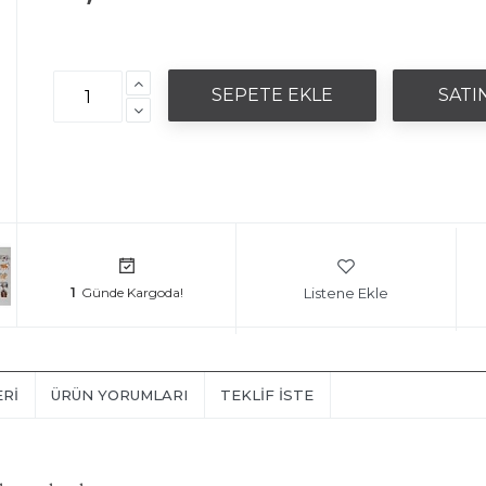
Listene Ekle
1
ERI
ÜRÜN YORUMLARI
TEKLIF İSTE