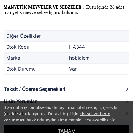
MANYETİK MEYVELER VE SEBZELER :
Kutu içinde 26 adet
manyetik meyve sebze figürü bulunur.
Diğer Özellikler
Stok Kodu
HA344
Marka
hobialem
Stok Durumu
Var
Taksit / Ödeme Seçenekleri
Ürün Yorumları
Size daha iyi bir alışveriş deneyimi sunabilmek için, çerezler
Teklif İste
(cookies) kullanıyoruz. Detaylı bilgi için
kişisel verilerin
korunması
hakkında aydınlatma metnini inceleyebilirsiniz.
TAMAM
®