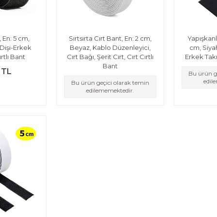
, En: 5 cm,
Sırtsırta Cırt Bant, En: 2 cm,
Yapışkanlı
 Dişi-Erkek
Beyaz, Kablo Düzenleyici,
cm, Siyah,
rtlı Bant
Cırt Bağı, Şerit Cırt, Cırt Cırtlı
Erkek Takı
Bant
 TL
Bu ürün g
edil
Bu ürün geçici olarak temin
edilememektedir.