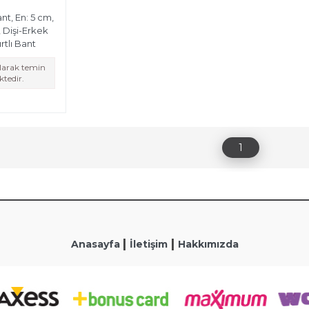
ant, En: 5 cm,
, Dişi-Erkek
rtlı Bant
olarak temin
tedir.
1
|
|
Anasayfa
İletişim
Hakkımızda