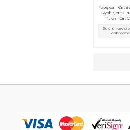
Yapışkanlı Cırt B
Siyah, Şerit Cırt
Takım, Cırt Cı
Bu ürün geçici 
edilememek