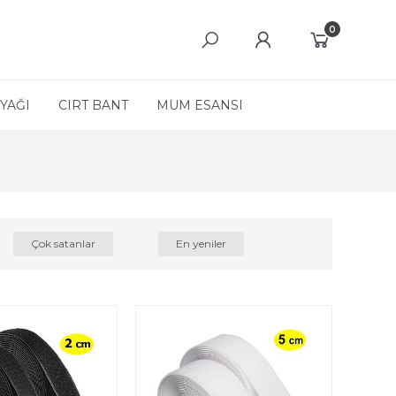
0
YAĞI
CIRT BANT
MUM ESANSI
Çok satanlar
En yeniler