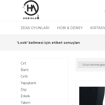
ZEKA OYUNLARI
HOBİ & DENEY
KIRTASİ
'Look' kelimesi için etiket sonuçları
Cırt
Ürün ismine gör
Bant
Cırtlı
Yapışkanlı
Dişi
Erkek
Takım