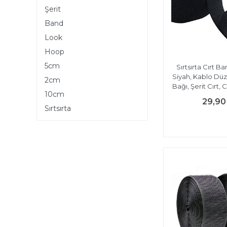
Şerit
Band
Look
Hoop
5cm
Sırtsırta Cırt Ba
Siyah, Kablo Düze
2cm
Bağı, Şerit Cırt, C
10cm
29,90
Sırtsırta