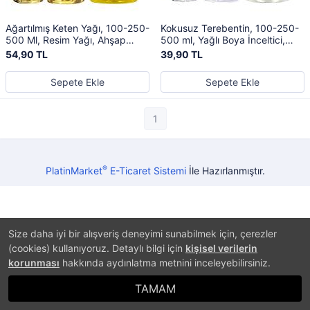
Ağartılmış Keten Yağı, 100-250-
Kokusuz Terebentin, 100-250-
500 Ml, Resim Yağı, Ahşap
500 ml, Yağlı Boya İnceltici,
Koruyucu, Linseed Oil
Temizleyici, Oil Paint Thinner
54,90 TL
39,90 TL
Sepete Ekle
Sepete Ekle
1
®
PlatinMarket
E-Ticaret Sistemi
İle Hazırlanmıştır.
Size daha iyi bir alışveriş deneyimi sunabilmek için, çerezler
(cookies) kullanıyoruz. Detaylı bilgi için
kişisel verilerin
korunması
hakkında aydınlatma metnini inceleyebilirsiniz.
TAMAM