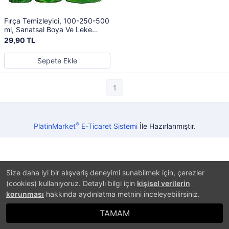
Fırça Temizleyici, 100-250-500
ml, Sanatsal Boya Ve Leke
Sökücü, Yağlı Ve Akrilik Boya
29,90 TL
Temizleyici
Sepete Ekle
1
®
PlatinMarket
E-Ticaret Sistemi
İle Hazırlanmıştır.
Size daha iyi bir alışveriş deneyimi sunabilmek için, çerezler
(cookies) kullanıyoruz. Detaylı bilgi için
kişisel verilerin
korunması
hakkında aydınlatma metnini inceleyebilirsiniz.
TAMAM