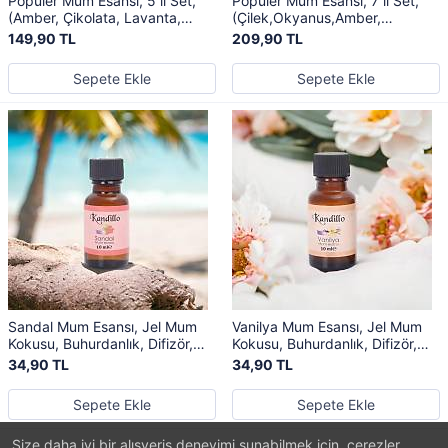
Popüler Mum Esansı, 5 li Set,
Popüler Mum Esansı, 7 li Set,
(Amber, Çikolata, Lavanta,
(Çilek,Okyanus,Amber,
Sandal, Vanilya), Jel Mum
Çikolata, Lavanta, Sandal,
149,90 TL
209,90 TL
Kokusu
Vanilya), Jel Mum Kokusu
Sepete Ekle
Sepete Ekle
Sandal Mum Esansı, Jel Mum
Vanilya Mum Esansı, Jel Mum
Kokusu, Buhurdanlık, Difizör,
Kokusu, Buhurdanlık, Difizör,
Kurutma Topu Kokusu
Kurutma Topu Kokusu
34,90 TL
34,90 TL
Sepete Ekle
Sepete Ekle
Size daha iyi bir alışveriş deneyimi sunabilmek için, çerezler