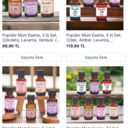
Popüler Mum Esansı, 3 lü Set,
Popüler Mum Esansı, 4 lü Set,
(Çikolata, Lavanta, Vanilya) Jel
(Çilek, Amber, Lavanta,
Mum Kokusu, Buhurdanlık
Okyanus) Jel Mum Kokusu,
89,90 TL
119,90 TL
Buhurdanlık
Sepete Ekle
Sepete Ekle