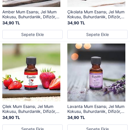
Amber Mum Esansı, Jel Mum
Çikolata Mum Esansı, Jel Mum
Kokusu, Buhurdanlık, Difizör,
Kokusu, Buhurdanlık, Difizör,
Kurutma Topu Kokusu
Kurutma Topu Kokusu
34,90 TL
34,90 TL
Sepete Ekle
Sepete Ekle
Çilek Mum Esansı, Jel Mum
Lavanta Mum Esansı, Jel Mum
Kokusu, Buhurdanlık, Difizör,
Kokusu, Buhurdanlık, Difizör,
Kurutma Topu Kokusu
Kurutma Topu Kokusu
34,90 TL
34,90 TL
Sepete Ekle
Sepete Ekle