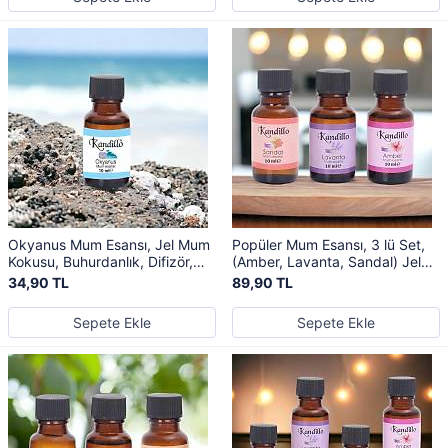
Okyanus Mum Esansı, Jel Mum
Popüler Mum Esansı, 3 lü Set,
Kokusu, Buhurdanlık, Difizör,
(Amber, Lavanta, Sandal) Jel
Kurutma Topu Kokusu
Mum Kokusu, Buhurdanlık
34,90 TL
89,90 TL
Sepete Ekle
Sepete Ekle