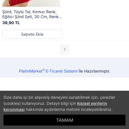
Şönil, Tüylü Tel, Kırmızı Renk,
Eğitici Şönil Seti, 30 Cm, Renkli
Tel, 25 Adet, Peluş Çubuklar
39,90 TL
Sepete Ekle
1
®
PlatinMarket
E-Ticaret Sistemi
İle Hazırlanmıştır.
Size daha iyi bir alışveriş deneyimi sunabilmek için, çerezler
(cookies) kullanıyoruz. Detaylı bilgi için
kişisel verilerin
korunması
hakkında aydınlatma metnini inceleyebilirsiniz.
TAMAM