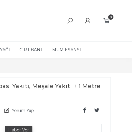
0
YAĞI
CIRT BANT
MUM ESANSI
ası Yakıtı, Meşale Yakıtı + 1 Metre
Yorum Yap
e