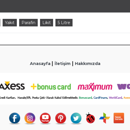
Yakıt
Parafin
Likit
5 Litre
|
|
Anasayfa
İletişim
Hakkımızda