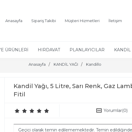
Anasayfa
Sipariş Takibi
Müşteri Hizmetleri
İletişim
YE ÜRÜNLERİ
HIRDAVAT
PLANLAYICILAR
KANDİL 
Anasayfa
KANDİL YAĞI
Kandillo
Kandil Yağı, 5 Litre, Sarı Renk, Gaz Lamb
Fitil
Yorumlar
(0)
Geçici olarak temin edilememektedir. Temin edildiğind