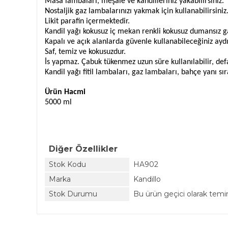
Masa lambaları, meşale ve kandilleriniz yakabilirsiniz.
Nostaljik gaz lambalarınızı yakmak için kullanabilirsiniz
Likit parafin içermektedir.
Kandil yağı kokusuz iç mekan renkli kokusuz dumansız g
Kapalı ve açık alanlarda güvenle kullanabileceğiniz aydı
Saf, temiz ve kokusuzdur.
İs yapmaz. Çabuk tükenmez uzun süre kullanılabilir, defa
Kandil yağı fitil lambaları, gaz lambaları, bahçe yanı sı
Ürün Hacmi
5000 ml
Diğer Özellikler
Stok Kodu
HA902
Marka
Kandillo
Stok Durumu
Bu ürün geçici olarak tem