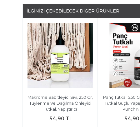
İLGINIZI ÇEKEBILECEK DIĞER ÜRÜNLER
Makrome Sabitleyici Sıvı, 250 Gr,
Panç Tutkalı 250 G
Tüylenme Ve Dağılma Önleyici
Tutkal Güçlü Yapış
Tutkal, Yapıştırıcı
Punch Na
54,90 TL
54,90