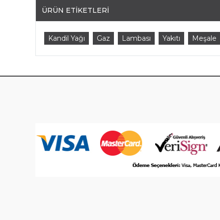
ÜRÜN ETIKETLERI
Kandil Yağı
Gaz
Lambası
Yakıtı
Meşale