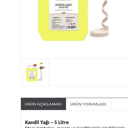
ÜRÜN AÇIKLAMASI
ÜRÜN YORUMLARI
Kandil Yağı – 5 Litre