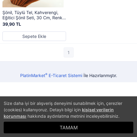
Şönil, Tüylü Tel, Kahverengi,
Eğitici Şönil Seti, 30 Cm, Renkli
Tel, 25 Adet, Peluş Çubuklar
39,90 TL
Sepete Ekle
1
®
PlatinMarket
E-Ticaret Sistemi
İle Hazırlanmıştır.
Size daha iyi bir alışveriş deneyimi sunabilmek için, çerezler
(cookies) kullanıyoruz. Detaylı bilgi için
kişisel verilerin
korunması
hakkında aydınlatma metnini inceleyebilirsiniz.
TAMAM