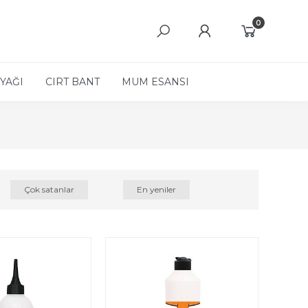
0
YAĞI
CIRT BANT
MUM ESANSI
Çok satanlar
En yeniler