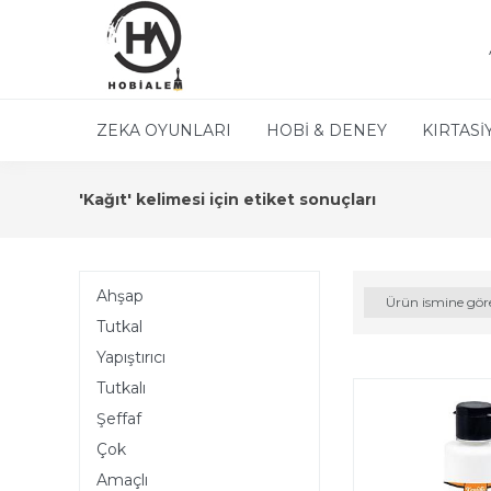
ZEKA OYUNLARI
HOBİ & DENEY
KIRTASİ
'Kağıt' kelimesi için etiket sonuçları
Ahşap
Ürün ismine gör
Tutkal
Yapıştırıcı
Tutkalı
Şeffaf
Çok
Amaçlı