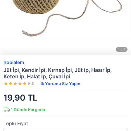
hobialem
Jüt İpi, Kendir İpi, Kırnap İpi, Jüt ip, Hasır İp,
Keten İp, Halat İp, Çuval İpi
5.0
İlk Yorumu Siz Yapın
19,90 TL
1
Günde Kargoda
Toplu Fiyat