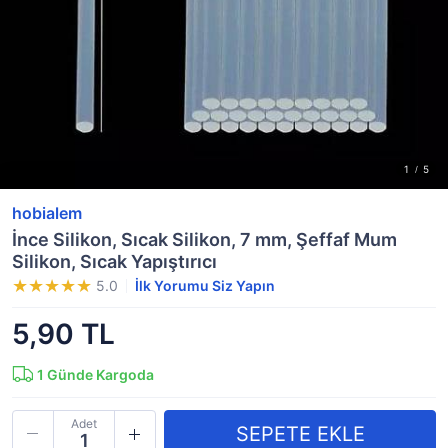
hobialem
İnce Silikon, Sıcak Silikon, 7 mm, Şeffaf Mum
Silikon, Sıcak Yapıştırıcı
5.0
İlk Yorumu Siz Yapın
5,90 TL
1
Günde Kargoda
Adet