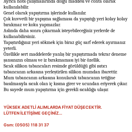
Ayrıca hobi çalışmalarında dolgu maddesi ve conta olarak
kullanılabilir.
Genel olarak yapıştırma işlerinde kullanılır.
Çok kuvvetli bir yapışma sağlamasa da yapıştığı yeri kolay kolay
bırakmaz ve koku yapmazlar.
Aslında daha sonra çıkarmak isteyebileceğiniz yerlerde de
kullanabilirsiniz.
Yapıştırdığınız yeri sökmek için biraz güç sarf ederek ayırmanız
yeterli.
Özellikle sert maddelerde yanlış bir yapıştırmada tekrar deneme
şansınızın olması ve iz bırakmaması iyi bir özellik.
Sıcak silikon tabancaları resimde görüldüğü gibi ısıtıcı
tabancanın arkasına yerleştirilen silikon mumdan ibarettir.
Mum tabancanın arkasına konularak tabancanın tetiğine
basılmasıyla sıcak olan iç kısma girer ve ucundan eriyerek çıkar.
Bu sayede mum yapıştırma için gerekli sıcaklığa ulaşır.
YÜKSEK ADETLİ ALIMLARDA FİYAT DÜŞECEKTİR.
LÜTFEN İLETİŞİME GEÇİNİZ...
Gsm: (0505) 118 31 37