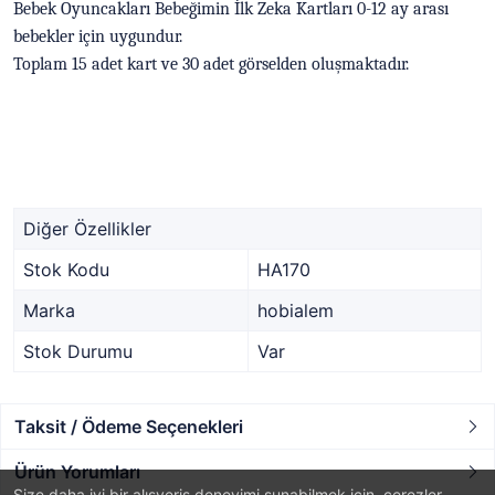
Bebek Oyuncakları Bebeğimin İlk Zeka Kartları 0-12 ay arası
bebekler için uygundur.
Toplam 15 adet kart ve 30 adet görselden oluşmaktadır.
Diğer Özellikler
Stok Kodu
HA170
Marka
hobialem
Stok Durumu
Var
Taksit / Ödeme Seçenekleri
Ürün Yorumları
Size daha iyi bir alışveriş deneyimi sunabilmek için, çerezler