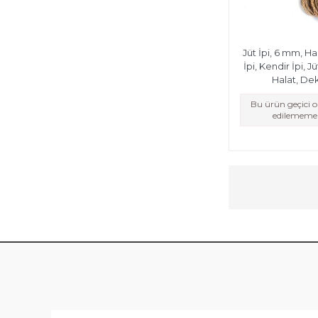
Jüt İpi, 6 mm, Has
İpi, Kendir İpi, Jü
Halat, Dek
Bu ürün geçici 
edilememek