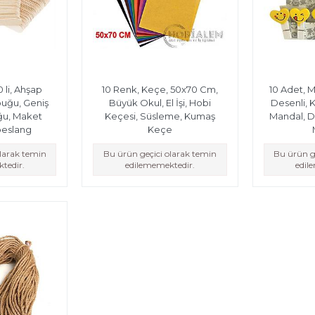
 li, Ahşap
10 Renk, Keçe, 50x70 Cm,
10 Adet, M
uğu, Geniş
Büyük Okul, El İşi, Hobi
Desenli, K
ğu, Maket
Keçesi, Süsleme, Kumaş
Mandal, D
beslang
Keçe
olarak temin
Bu ürün geçici olarak temin
Bu ürün g
tedir.
edilememektedir.
edil