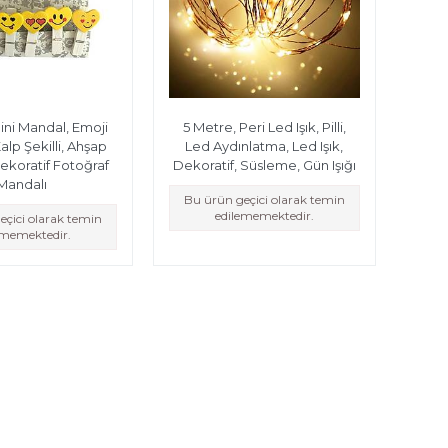
ini Mandal, Emoji
5 Metre, Peri Led Işık, Pilli,
alp Şekilli, Ahşap
Led Aydınlatma, Led Işık,
ekoratif Fotoğraf
Dekoratif, Süsleme, Gün Işığı
Mandalı
Bu ürün geçici olarak temin
edilememektedir.
eçici olarak temin
ememektedir.