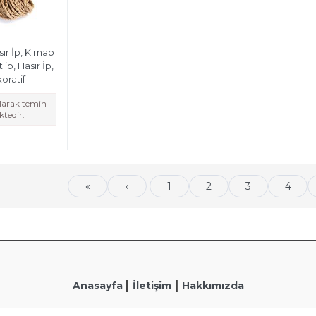
ır İp, Kırnap
t ip, Hasır İp,
oratif
olarak temin
tedir.
«
‹
1
2
3
4
|
|
Anasayfa
İletişim
Hakkımızda