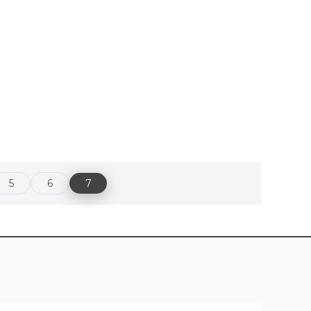
5
6
7