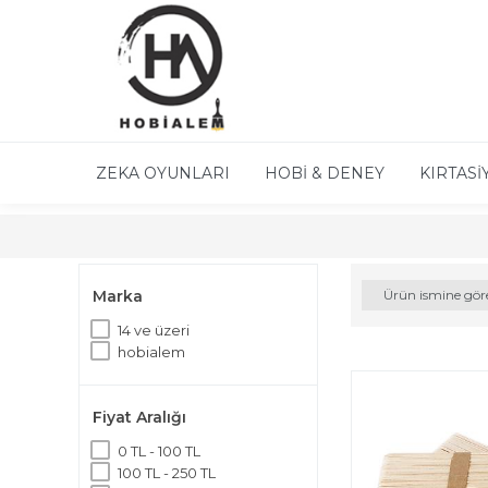
ZEKA OYUNLARI
HOBİ & DENEY
KIRTASİ
Marka
Ürün ismine gör
14 ve üzeri
hobialem
Fiyat Aralığı
0 TL - 100 TL
100 TL - 250 TL