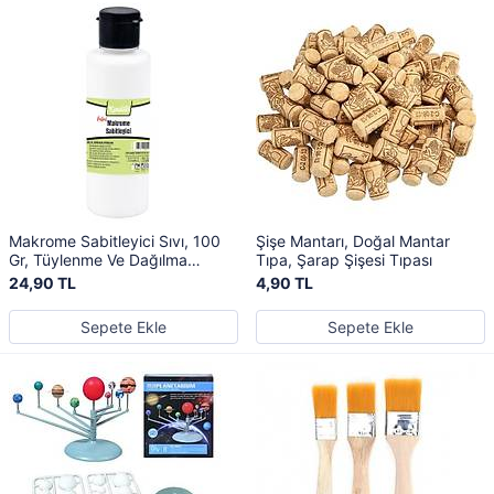
Makrome Sabitleyici Sıvı, 100
Şişe Mantarı, Doğal Mantar
Gr, Tüylenme Ve Dağılma
Tıpa, Şarap Şişesi Tıpası
Önleyici Tutkal, Yapıştırıcı
24,90 TL
4,90 TL
Sepete Ekle
Sepete Ekle