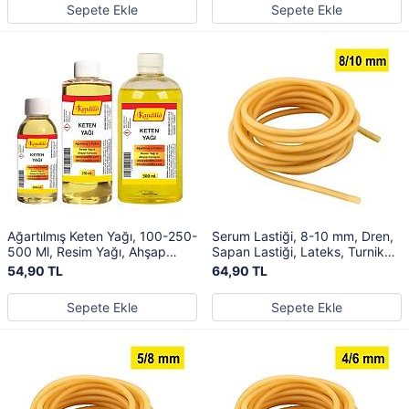
Sepete Ekle
Sepete Ekle
Ağartılmış Keten Yağı, 100-250-
Serum Lastiği, 8-10 mm, Dren,
500 Ml, Resim Yağı, Ahşap
Sapan Lastiği, Lateks, Turnike
Koruyucu, Linseed Oil
Lastiği
54,90 TL
64,90 TL
Sepete Ekle
Sepete Ekle