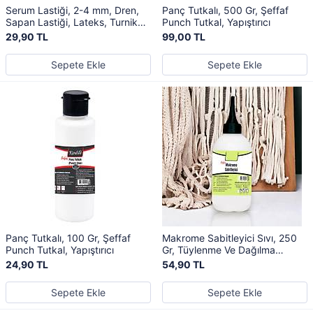
Serum Lastiği, 2-4 mm, Dren,
Panç Tutkalı, 500 Gr, Şeffaf
Sapan Lastiği, Lateks, Turnike
Punch Tutkal, Yapıştırıcı
Lastiği
29,90 TL
99,00 TL
Sepete Ekle
Sepete Ekle
Panç Tutkalı, 100 Gr, Şeffaf
Makrome Sabitleyici Sıvı, 250
Punch Tutkal, Yapıştırıcı
Gr, Tüylenme Ve Dağılma
Önleyici Tutkal, Yapıştırıcı
24,90 TL
54,90 TL
Sepete Ekle
Sepete Ekle