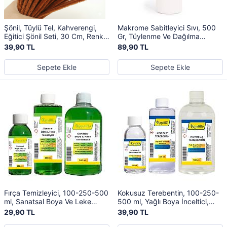
Şönil, Tüylü Tel, Kahverengi,
Makrome Sabitleyici Sıvı, 500
Eğitici Şönil Seti, 30 Cm, Renkli
Gr, Tüylenme Ve Dağılma
Tel, 25 Adet, Peluş Çubuklar
Önleyici Tutkal, Yapıştırıcı
39,90 TL
89,90 TL
Sepete Ekle
Sepete Ekle
Fırça Temizleyici, 100-250-500
Kokusuz Terebentin, 100-250-
ml, Sanatsal Boya Ve Leke
500 ml, Yağlı Boya İnceltici,
Sökücü, Yağlı Ve Akrilik Boya
Temizleyici, Oil Paint Thinner
29,90 TL
39,90 TL
Temizleyici