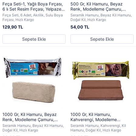
Fırça Seti-1, Yağlı Boya Fırçası,
500 Gr, Kil Hamuru, Beyaz
6 lı Set Resim Fırçası, Yelpaze
Renk, Modelleme Çamuru,
Fırça, Yassı Fırça
Seramik, Doğal Kil, Hava ile
Fırça Seti, 6 Adet, Akrilik, Sulu Boya
Seramik Hamuru, Beyaz Kil Hamuru,
Kurur
Fırçası, Hızlı Kargo
Doğal Kil, Hızlı Kargo
129,90 TL
54,00 TL
Sepete Ekle
Sepete Ekle
1000 Gr, Kil Hamuru, Beyaz
1000 Gr, Kil Hamuru,
Renk, Modelleme Çamuru,
Kahverengi, Modelleme
Seramik, Doğal Kil, Hava ile
Çamuru, Seramik, Doğal Kil,
Seramik Hamuru, Beyaz Kil Hamuru,
Seramik Hamuru, Kahverengi, Kil
Kurur
Hava ile Kurur
Doğal Kil, Hızlı Kargo
Hamuru, Doğal Kil, Hızlı Kargo