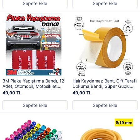
Sepete Ekle
Sepete Ekle
3M Plaka Yapıştırma Bandı, 12
Halı Kaydırmaz Bant, Çift Taraflı
Adet, Otomobil, Motosiklet,
Dokuma Bandı, Süper Güçlü,
Plaka Montaj Bant
En: 50 mm, Boy: 10 Metre
49,90 TL
49,90 TL
Sepete Ekle
Sepete Ekle