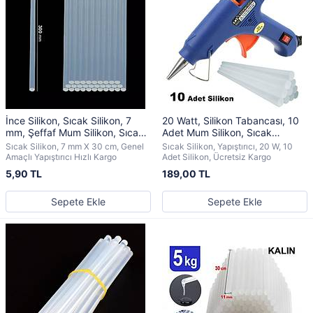
İnce Silikon, Sıcak Silikon, 7
20 Watt, Silikon Tabancası, 10
mm, Şeffaf Mum Silikon, Sıcak
Adet Mum Silikon, Sıcak
Yapıştırıcı
Yapıştırıcı, Anahtarlı
Sıcak Silikon, 7 mm X 30 cm, Genel
Sıcak Silikon, Yapıştırıcı, 20 W, 10
Amaçlı Yapıştırıcı Hızlı Kargo
Adet Silikon, Ücretsiz Kargo
5,90 TL
189,00 TL
Sepete Ekle
Sepete Ekle