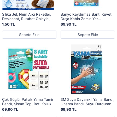
Silika Jel, Nem Alıcı Paketler,
Banyo Kaydırmaz Bant, Küvet,
Desiccant, Rutubet Önleyici,
Duşa Kabin Zemin Yer
Silicagel, Küf Önleyici
Kaydırmaz Şerit
1,50 TL
69,90 TL
Sepete Ekle
Sepete Ekle
Çok Güçlü, Patlak Yama Tamir
3M Suya Dayanıklı Yama Bandı,
Bandı, Şişme Top, Bot, Kolluk,
Onarım Bandı, Suyu Durduran
Pilates Topu, Patlak Yaması
Bant, Yüksek Kalite
69,90 TL
69,90 TL