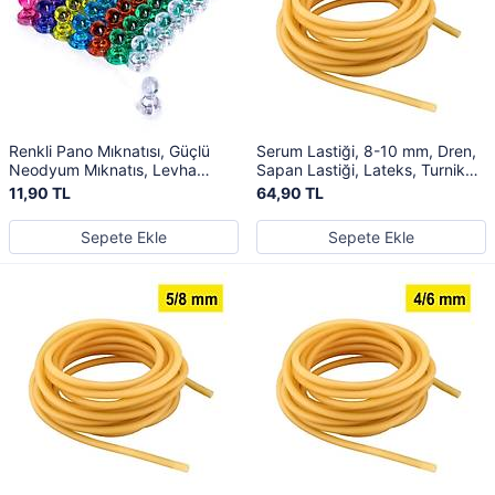
Renkli Pano Mıknatısı, Güçlü
Serum Lastiği, 8-10 mm, Dren,
Neodyum Mıknatıs, Levha
Sapan Lastiği, Lateks, Turnike
Magneti
Lastiği
11,90 TL
64,90 TL
Sepete Ekle
Sepete Ekle