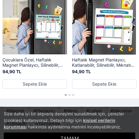
Çocuklara Özel, Haftalık
Haftalık Magnet Planlayıcı,
Magnet Planlayıcı, Silinebilir,
Katlanabilir, Silinebilir, Mıknatıslı
Mıknatıslı Yazı Tahtası + 3 Adet
Yazı Tahtası Pano + 2 Kalem
94,90 TL
94,90 TL
Kalem
Sepete Ekle
Sepete Ekle
Magnet
Planlayıcı
Menü
Listesi
Mıknatıslı
Size daha iyi bir alışveriş deneyimi sunabilmek için, çerezler
(cookies) kullanıyoruz. Detaylı bilgi için
kişisel verilerin
Silinebilir
Yazıtahtası
korunması
hakkında aydınlatma metnini inceleyebilirsiniz.
TAMAM